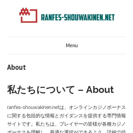
Skip
to
content
R
Menu
a
n
About
f
私たちについて – About
e
ranfes-shouwakinen.netは、オンラインカジノボーナス
s
に関する包括的な情報とガイダンスを提供する専門情報
-
サイトです。私たちは、プレイヤーの皆様が各種カジノ
ボーナスを理解し、最適な選択ができるよう、詳細で信