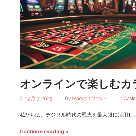
s
-
S
h
オンラインで楽しむカ
o
On
9月 7, 2025
By
Maegan Marvin
In
Casi
u
私たちは、デジタル時代の恩恵を最大限に活用し、
Continue reading »