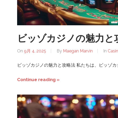
s
i
ビッゾカジノの魅力と
n
On
9月 4, 2025
By
Maegan Marvin
In
Casi
o
ビッゾカジノの魅力と攻略法 私たちは、ビッゾカ
B
Continue reading »
o