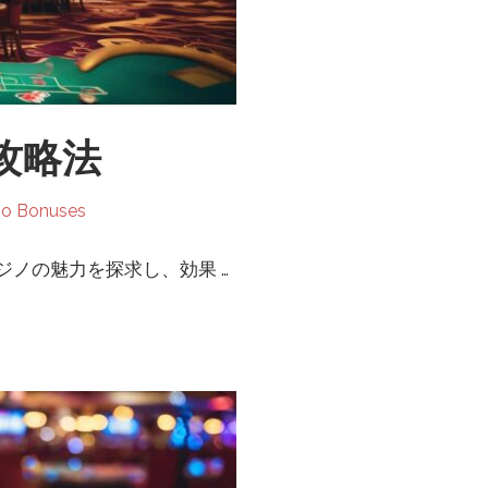
攻略法
no Bonuses
ジノの魅力を探求し、効果 …