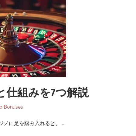
と仕組みを7つ解説
o Bonuses
ジノに足を踏み入れると、 …