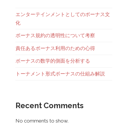
エンターテインメントとしてのボーナス文
化
ボーナス規約の透明性について考察
責任あるボーナス利用のための心得
ボーナスの数学的側面を分析する
トーナメント形式ボーナスの仕組み解説
Recent Comments
No comments to show.