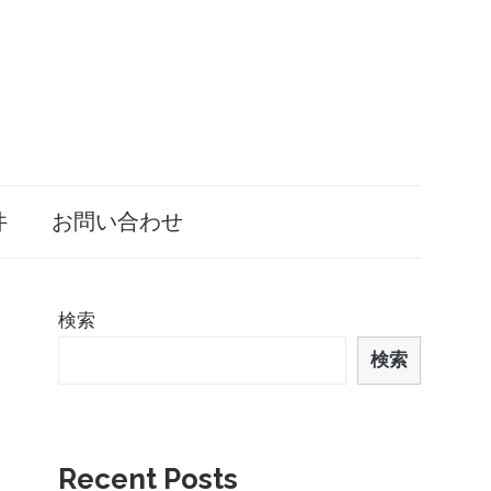
件
お問い合わせ
検索
検索
Recent Posts