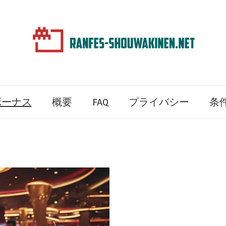
ボーナス
概要
FAQ
プライバシー
条