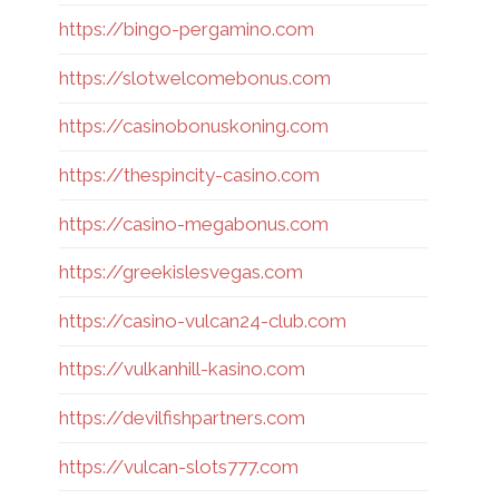
https://bingo-pergamino.com
https://slotwelcomebonus.com
https://casinobonuskoning.com
https://thespincity-casino.com
https://casino-megabonus.com
https://greekislesvegas.com
https://casino-vulcan24-club.com
https://vulkanhill-kasino.com
https://devilfishpartners.com
https://vulcan-slots777.com