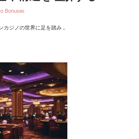
no Bonuses
ンカジノの世界に足を踏み …