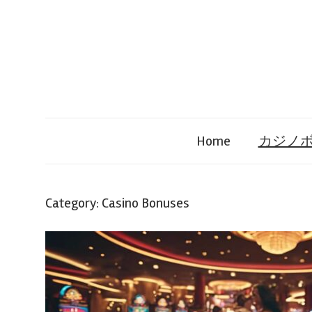
Skip
to
content
R
Home
カジノ
a
n
Category:
Casino Bonuses
f
e